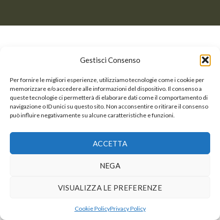
Gestisci Consenso
Per fornire le migliori esperienze, utilizziamo tecnologie come i cookie per
memorizzare e/o accedere alle informazioni del dispositivo. Il consenso a
queste tecnologie ci permetterà di elaborare dati come il comportamento di
navigazione o ID unici su questo sito. Non acconsentire o ritirare il consenso
può influire negativamente su alcune caratteristiche e funzioni.
ACCETTA
NEGA
VISUALIZZA LE PREFERENZE
Cookie Policy
Privacy Policy